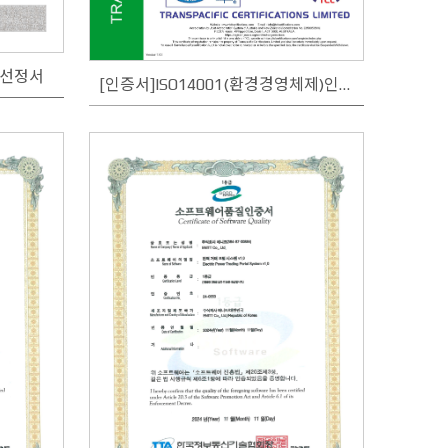
업선정서
[인증서]ISO14001(환경경영체제)인증서