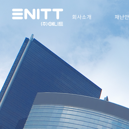
회사소개
재난안
인사말
e-DAS
주요연혁
e-DTS
인증 및 수상현황
e-DAS S
오시는길
모듈형 Saf
Station
On-Board 