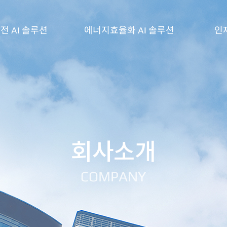
전 AI 솔루션
에너지효율화 AI 솔루션
인
TSware BEMS
인사제
TSware BESS EMS
채용공
DK
지능형 배전반
ety Sensor
회사소개
AI Station
COMPANY