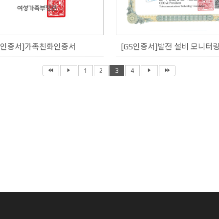
[인증서]가족친화인증서
1
2
3
4