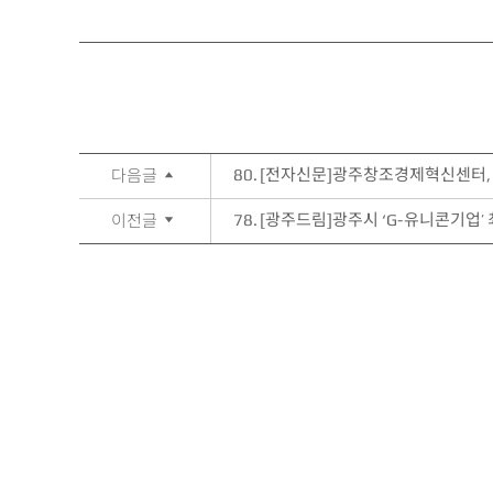
80.
[전자신문]광주창조경제혁신센터, 에
다음글
78.
[광주드림]광주시 ‘G-유니콘기업’ 
이전글