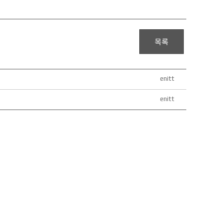
목록
enitt
enitt