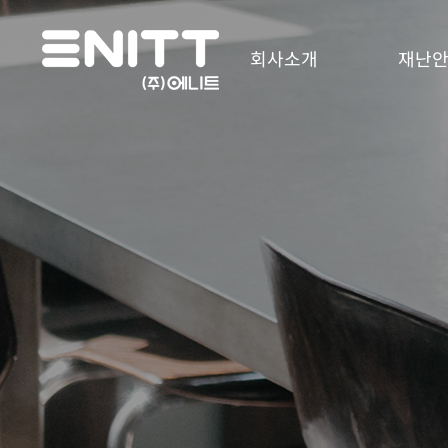
회사소개
재난안
인사말
e-DAS
주요연혁
e-DTS
인증 및 수상현황
e-DAS S
오시는길
모듈형 Saf
Station
On-Board 