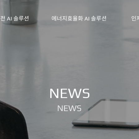
전 AI 솔루션
에너지효율화 AI 솔루션
인
TSware BEMS
인사제
TSware BESS EMS
채용공
DK
지능형 배전반
ety Sensor
NEWS
AI Station
NEWS