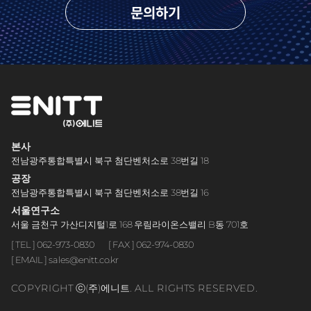
문의하기
본사
전남광주통합특별시 북구 첨단벤처소로 38번길 18
공장
전남광주통합특별시 북구 첨단벤처소로 38번길 16
서울연구소
서울 금천구 가산디지털1로 168 우림라이온스밸리 B동 701호
[ TEL ] 062-973-0830
[ FAX ] 062-974-0830
[ EMAIL ] sales@enitt.co.kr
COPYRIGHT ⓒ(주)에니트. ALL RIGHTS RESERVED.