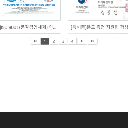
[인증서]ISO 9001(품질경영체제) 인증서
1
2
3
4