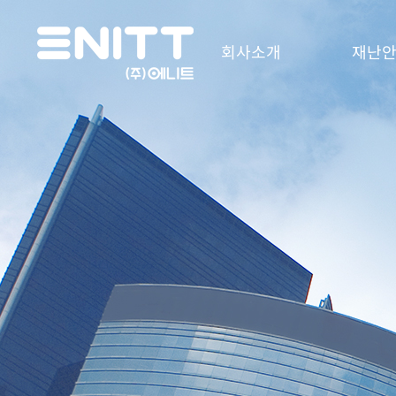
회사소개
재난안
인사말
e-DAS
주요연혁
e-DTS
인증 및 수상현황
e-DAS S
오시는길
모듈형 Saf
Station
On-Board 