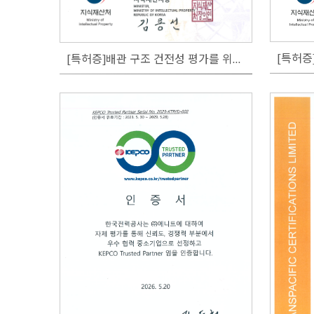
[특허증]배관 구조 건전성 평가를 위한 다중 응답 계측용 광센서 시스템 및 방법