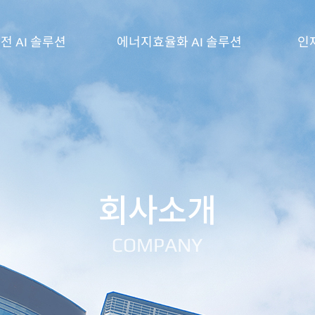
전 AI 솔루션
에너지효율화 AI 솔루션
인
TSware BEMS
인사제
TSware BESS EMS
채용공
DK
지능형 배전반
ety Sensor
회사소개
AI Station
COMPANY